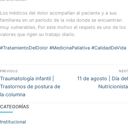
‌Los médicos del dolor acompañan al paciente y a sus
familiares en un período de la vida donde se encuentran
muy vulnerables. Por este motivo el respeto es uno de los
valores que rigen su trabajo diario.
#TratamientoDelDolor
#MedicinaPaliativa
#CalidadDeVida
Navegación
PREVIOUS
NEXT
de
Previous
Next
Traumatología infantil |
11 de agosto | Día del
post:
post:
entradas
Trastornos de postura de
Nutricionista
la columna
CATEGORÍAS
Institucional