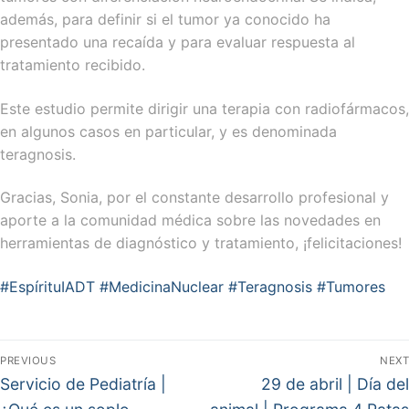
además, para definir si el tumor ya conocido ha
presentado una recaída y para evaluar respuesta al
tratamiento recibido.
Este estudio permite dirigir una terapia con radiofármacos,
en algunos casos en particular, y es denominada
teragnosis.
Gracias, Sonia, por el constante desarrollo profesional y
aporte a la comunidad médica sobre las novedades en
herramientas de diagnóstico y tratamiento, ¡felicitaciones!
#EspírituIADT
#MedicinaNuclear
#Teragnosis
#Tumores
Navegación
PREVIOUS
NEXT
de
Previous
Next
Servicio de Pediatría |
29 de abril | Día del
post:
post: