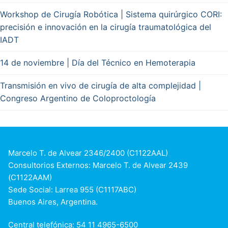
Workshop de Cirugía Robótica | Sistema quirúrgico CORI:
precisión e innovación en la cirugía traumatológica del
IADT
14 de noviembre | Día del Técnico en Hemoterapia
Transmisión en vivo de cirugía de alta complejidad |
Congreso Argentino de Coloproctología
Marcelo T. de Alvear 2346/2400 (C1122AAL)
Consultorios Externos: Marcelo T. de Alvear 2439
(C1122AAM)
Sede Social: Larrea 955 (C1117ABC)
Buenos Aires, Argentina.
Central telefónica: 54 11 4965-6500