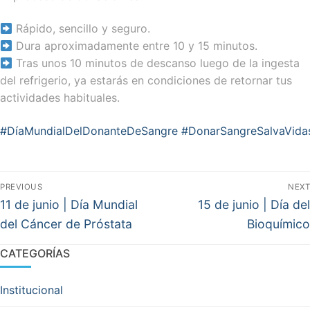
Rápido, sencillo y seguro.
Dura aproximadamente entre 10 y 15 minutos.
Tras unos 10 minutos de descanso luego de la ingesta
del refrigerio, ya estarás en condiciones de retornar tus
actividades habituales.
#DíaMundialDelDonanteDeSangre
#DonarSangreSalvaVida
Navegación
PREVIOUS
NEXT
de
Previous
Next
11 de junio | Día Mundial
15 de junio | Día del
post:
post:
entradas
del Cáncer de Próstata
Bioquímico
CATEGORÍAS
Institucional