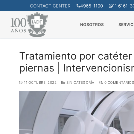
Ir
CONTACT CENTER
4965-1100
11 6161-
INICIO
GENERALES
TRATAMIENTO POR CATÉTER DE 
al
contenido
NOSOTROS
SERVIC
Tratamiento por catéter
piernas | Intervencioni
11 OCTUBRE, 2022
SIN CATEGORÍA
0 COMENTARIOS