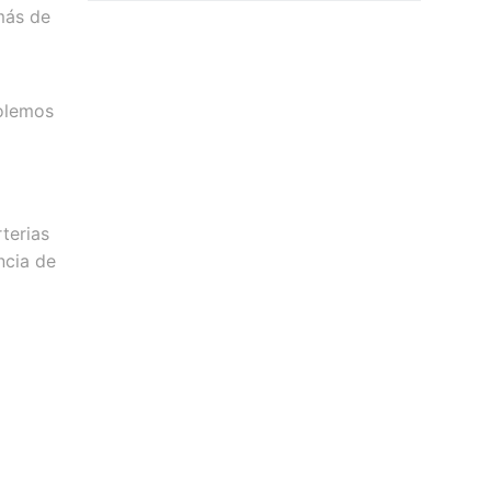
más de
solemos
terias
ncia de