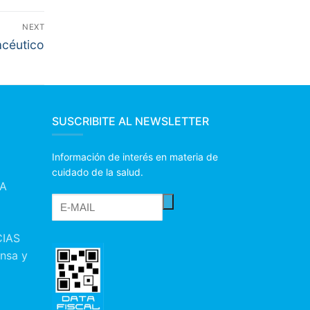
NEXT
acéutico
SUSCRIBITE AL NEWSLETTER
Información de interés en materia de
cuidado de la salud.
IA
IAS
nsa y