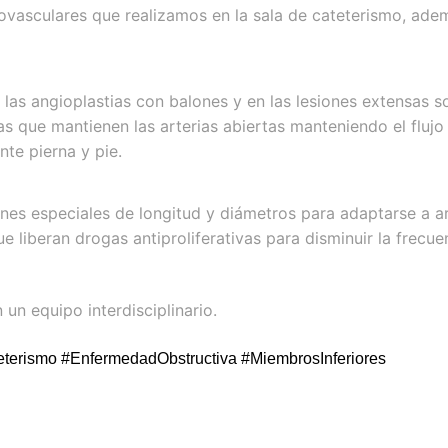
vasculares que realizamos en la sala de cateterismo, ade
 las angioplastias con balones y en las lesiones extensas 
as que mantienen las arterias abiertas manteniendo el flujo
te pierna y pie.
ones especiales de longitud y diámetros para adaptarse a ar
ue liberan drogas antiproliferativas para disminuir la frecue
un equipo interdisciplinario.
eterismo #EnfermedadObstructiva #MiembrosInferiores