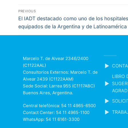
Navegación
PREVIOUS
Previous
El IADT destacado como uno de los hospitale
de
post:
equipados de la Argentina y de Latinoamérica
entradas
Marcelo T. de Alvear 2346/2400
(C1122AAL)
CONTA
Consultorios Externos: Marcelo T. de
LIBRO 
Alvear 2439 (C1122AAM)
SUGER
Sede Social: Larrea 955 (C1117ABC)
AGRAD
Buenos Aires, Argentina.
SOLIC
Central telefónica: 54 11 4965-6500
TRABA
Contact Center: 54 11 4965-1100
WhatsApp: 54 11 6161-3300