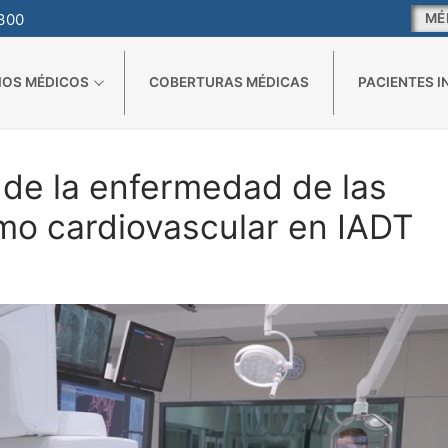
3300
MÉ
LA ENFERMEDAD DE LAS PIERNAS | INTERVENCIONISMO CARDIOVASCULAR
IOS MÉDICOS
COBERTURAS MÉDICAS
PACIENTES 
 de la enfermedad de las
smo cardiovascular en IADT