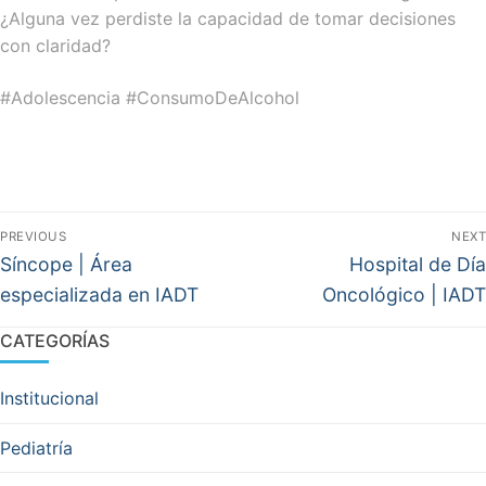
¿Alguna vez perdiste la capacidad de tomar decisiones
con claridad?
#Adolescencia #ConsumoDeAlcohol
Navegación
PREVIOUS
NEXT
de
Previous
Next
Síncope | Área
Hospital de Día
post:
post:
entradas
especializada en IADT
Oncológico | IADT
CATEGORÍAS
Institucional
Pediatría