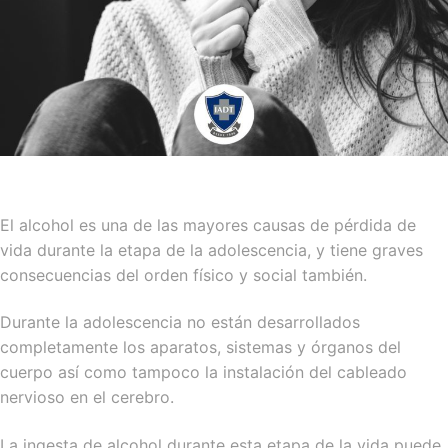
El alcohol es una de las mayores causas de pérdida de
vida durante la etapa de la adolescencia, y tiene graves
consecuencias del orden físico y social también.
Durante la adolescencia no están desarrollados
completamente los aparatos, sistemas y órganos del
cuerpo así como tampoco la instalación del cableado
nervioso en el cerebro.
La ingesta de alcohol durante esta etapa de la vida puede