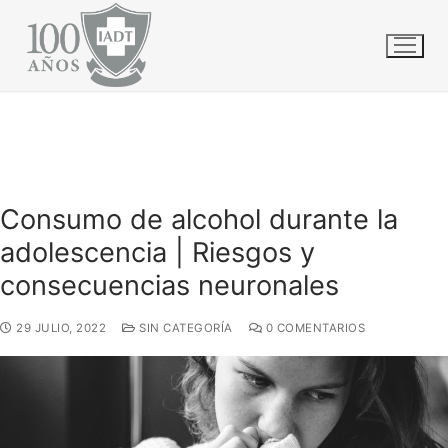
Ir
INICIO
GENERALES
al
CONSUMO DE ALCOHOL DURANTE LA ADOLESCENCIA | RIESGOS
Y CONSECUENCIAS NEURONALES
contenido
Consumo de alcohol durante la
adolescencia | Riesgos y
consecuencias neuronales
29 JULIO, 2022
SIN CATEGORÍA
0 COMENTARIOS