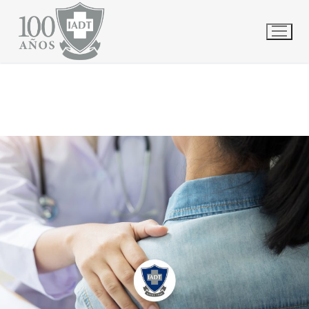
Ir
INICIO
SIN CATEGORÍA
PÁGINA 24
al
contenido