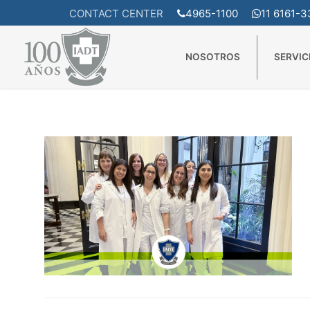
Ir
CONTACT CENTER
4965-1100
11 6161-
INICIO
ARCHIVO DE MANUEL ROCHA
al
contenido
NOSOTROS
SERVIC